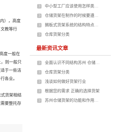
中小型工厂应该使用怎样类型的苏州货架
仓储货架在制作的时候要遵守什么原则
 以内），高度
搁板式货架系统的结构特点、应用范围及选型原则
、文教等行
仓库货架分类
最新资讯文章
，高度一般在
上，则一般只
全面认识不同结构苏州 仓储货架的构成及应用
更适于一些洁
仓库货架分类
各行各业。
浅谈如何做好货架行业
根据您的需求 正确的选择货架
托盘式货架相结
苏州仓储货架的功能和作用是什么
既需要整托存