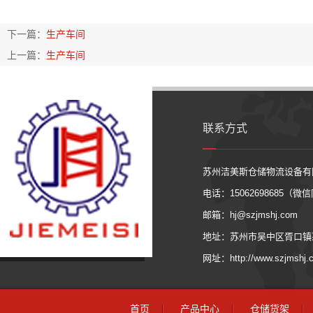
下一篇：
生产车间
上一篇：
生产车间
联系方式
苏州洁美斯仓储物流设备有
电话：15062698685（
邮箱：hj@szjmshj.com
地址：苏州市吴中区胥口镇茅
网址：http://www.szjmshj.
首页
产品中心
仓储货架